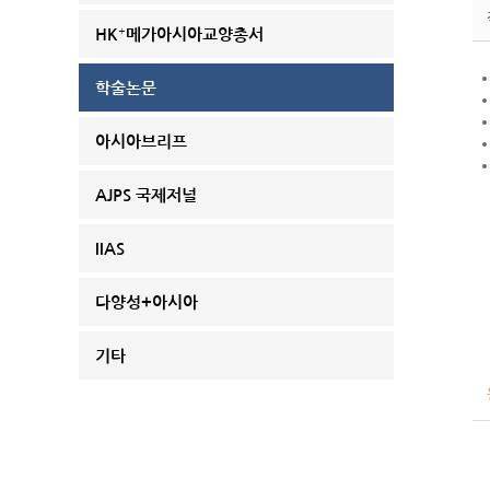
HK⁺메가아시아교양총서
학술논문
아시아브리프
AJPS 국제저널
IIAS
다양성+아시아
기타