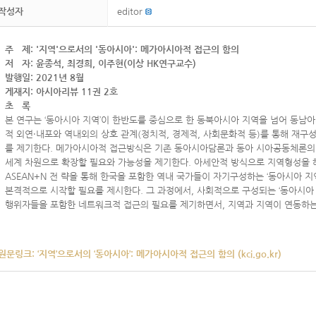
작성자
editor
주 제: '지역'으로서의 '동아시아': 메가아시아적 접근의 함의
저 자: 윤종석, 최경희, 이주현(이상 HK연구교수)
발행일: 2021년 8월
게재지: 아시아리뷰 11권 2호
초 록
본 연구는 ‘동아시아 지역’이 한반도를 중심으로 한 동북아시아 지역을 넘어 동남아
적 외연·내포와 역내외의 상호 관계(정치적, 경제적, 사회문화적 등)를 통해 재구
를 제기한다. 메가아시아적 접근방식은 기존 동아시아담론과 동아 시아공동체론의 
세계 차원으로 확장할 필요와 가능성을 제기한다. 아세안적 방식으로 지역형성을 
ASEAN+N 전 략을 통해 한국을 포함한 역내 국가들이 자기구성하는 ‘동아시아 지
본격적으로 시작할 필요를 제시한다. 그 과정에서, 사회적으로 구성되는 ‘동아시아 
행위자들을 포함한 네트워크적 접근의 필요를 제기하면서, 지역과 지역이 연동하
원문링크:
‘지역’으로서의 ‘동아시아’: 메가아시아적 접근의 함의 (kci.go.kr)