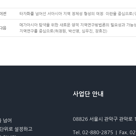
이전
타자화를 넘어선 서아시아 지역 정체성 형성의 여정: 이란을 중심으로(
메가아시아 탐색을 위한 새로운 양적 지역연구방법론의 필요성과 가능성
다음
지역연구를 중심으로(허정원, 박선영, 심우진, 장효진)
사업단 안내
08826 서울시 관악구 관악로
을 넘어
연구단위로 설정하고
Tel. 02-880-2875 | Fax. 0