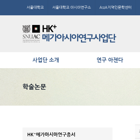
Skip
서울대학교
서울대학교 아시아연구소
AsIA지역인문학센터
to
content
사업단 소개
연구 아젠다
학술논문
HK⁺메가아시아연구총서