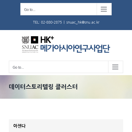
Skip
Go to...
to
content
TEL: 02-880-2875
|
snuac_hk@snu.ac.kr
Go to...
데이터스토리텔링 클러스터
아젠다